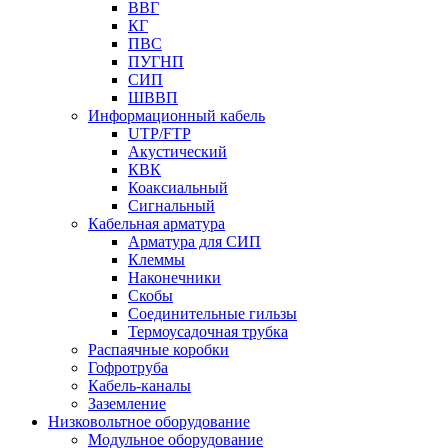
ВВГ
КГ
ПВС
ПУГНП
СИП
ШВВП
Информационный кабель
UTP/FTP
Акустический
КВК
Коаксиальный
Сигнальный
Кабельная арматура
Арматура для СИП
Клеммы
Наконечники
Скобы
Соединительные гильзы
Термоусадочная трубка
Распаячные коробки
Гофротруба
Кабель-каналы
Заземление
Низковольтное оборудование
Модульное оборудование