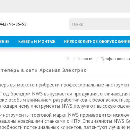
8442) 96-85-55
ЕНИЕ
КАБЕЛЬ И МОНТАЖ
НИЗКОВОЛЬТНОЕ ОБОРУДОВАНИЕ
Новости
Профессиональн
теперь в сети Арсенал Электрик
перь вы можете прибрести профессиональные инструмент
Под брендом NWS выпускается продукция, отличающаяс
кже особым вниманием разработчиков к безопасности, э
агодаря чему инструменты NWS получают высокую оценк
струменты торговой марки NWS производится исключи
нащены новейшими станками с ЧПУ. Специалисты NWS Ge
требности потенциальных клиентов, патентуют лучшие 