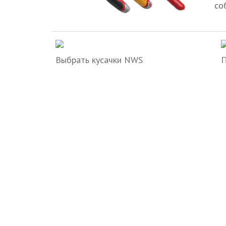
со
Выбрать кусачки NWS
П