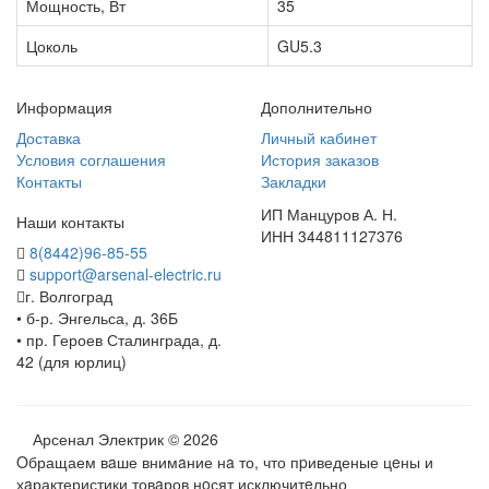
Мощность, Вт
35
Цоколь
GU5.3
Информация
Дополнительно
Доставка
Личный кабинет
Условия соглашения
История заказов
Контакты
Закладки
ИП Манцуров А. Н.
Наши контакты
ИНН 344811127376
8(8442)96-85-55
support@arsenal-electric.ru
г. Волгоград
• б-р. Энгельса, д. 36Б
• пр. Героев Сталинграда, д.
42 (для юрлиц)
Арсенал Электрик © 2026
Oбращаем вaше внимaние нa то, что пpиведеные цeны и
хaрактеристики товaров нoсят исключитeльно