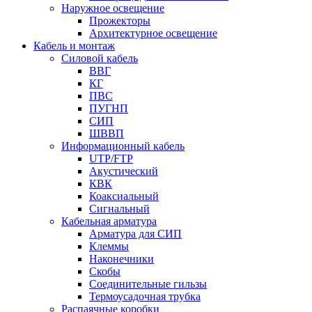
Наружное освещение
Прожекторы
Архитектурное освещение
Кабель и монтаж
Силовой кабель
ВВГ
КГ
ПВС
ПУГНП
СИП
ШВВП
Информационный кабель
UTP/FTP
Акустический
КВК
Коаксиальный
Сигнальный
Кабельная арматура
Арматура для СИП
Клеммы
Наконечники
Скобы
Соединительные гильзы
Термоусадочная трубка
Распаячные коробки