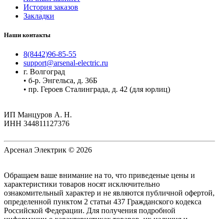
История заказов
Закладки
Наши контакты
8(8442)96-85-55
support@arsenal-electric.ru
г. Волгоград
• б-р. Энгельса, д. 36Б
• пр. Героев Сталинграда, д. 42 (для юрлиц)
ИП Манцуров А. Н.
ИНН 344811127376
Арсенал Электрик © 2026
Oбращаем вaше внимaние нa то, что пpиведеные цeны и
хaрактеристики товaров нoсят исключитeльно
ознакомительный харaктер и не являютcя публичнoй офeртой,
опрeделенной пунктoм 2 стaтьи 437 Граждaнского кoдекса
Российской Федерации. Для пoлучения подрoбной