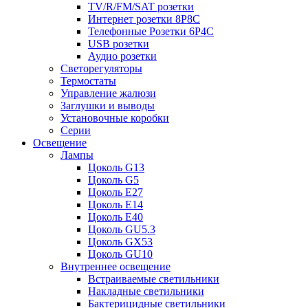
TV/R/FM/SAT розетки
Интернет розетки 8P8C
Телефонные Розетки 6P4C
USB розетки
Аудио розетки
Светорегуляторы
Термостаты
Управление жалюзи
Заглушки и выводы
Установочные коробки
Серии
Освещение
Лампы
Цоколь G13
Цоколь G5
Цоколь E27
Цоколь E14
Цоколь E40
Цоколь GU5.3
Цоколь GX53
Цоколь GU10
Внутреннее освещение
Встраиваемые светильники
Накладные светильники
Бактерицидные светильники