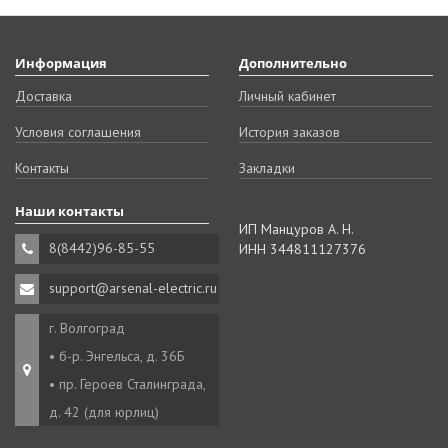
Информация
Дополнительно
Доставка
Личный кабинет
Условия соглашения
История заказов
Контакты
Закладки
Наши контакты
ИП Манцуров А. Н.
8(8442)96-85-55
ИНН 344811127376
support@arsenal-electric.ru
г. Волгоград
• б-р. Энгельса, д. 36Б
• пр. Героев Сталинграда,
д. 42 (для юрлиц)