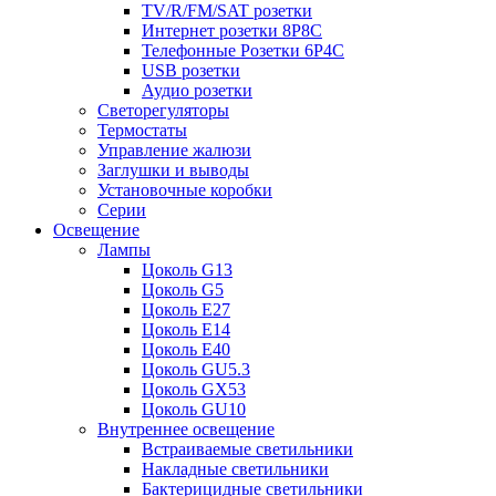
TV/R/FM/SAT розетки
Интернет розетки 8P8C
Телефонные Розетки 6P4C
USB розетки
Аудио розетки
Светорегуляторы
Термостаты
Управление жалюзи
Заглушки и выводы
Установочные коробки
Серии
Освещение
Лампы
Цоколь G13
Цоколь G5
Цоколь E27
Цоколь E14
Цоколь E40
Цоколь GU5.3
Цоколь GX53
Цоколь GU10
Внутреннее освещение
Встраиваемые светильники
Накладные светильники
Бактерицидные светильники