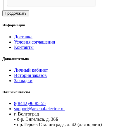
Продолжить
Информация
Доставка
Условия соглашения
Контакты
Дополнительно
Личный кабинет
История заказов
Закладки
Наши контакты
8(8442)96-85-55
support@arsenal-electric.ru
г. Волгоград
• б-р. Энгельса, д. 36Б
• пр. Героев Сталинграда, д. 42 (для юрлиц)