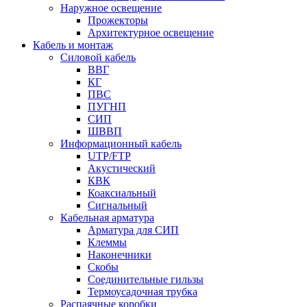
Наружное освещение
Прожекторы
Архитектурное освещение
Кабель и монтаж
Силовой кабель
ВВГ
КГ
ПВС
ПУГНП
СИП
ШВВП
Информационный кабель
UTP/FTP
Акустический
КВК
Коаксиальный
Сигнальный
Кабельная арматура
Арматура для СИП
Клеммы
Наконечники
Скобы
Соединительные гильзы
Термоусадочная трубка
Распаячные коробки