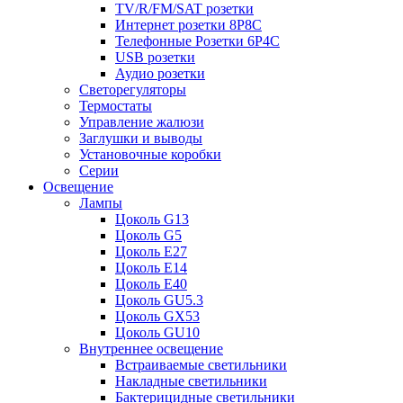
TV/R/FM/SAT розетки
Интернет розетки 8P8C
Телефонные Розетки 6P4C
USB розетки
Аудио розетки
Светорегуляторы
Термостаты
Управление жалюзи
Заглушки и выводы
Установочные коробки
Серии
Освещение
Лампы
Цоколь G13
Цоколь G5
Цоколь E27
Цоколь E14
Цоколь E40
Цоколь GU5.3
Цоколь GX53
Цоколь GU10
Внутреннее освещение
Встраиваемые светильники
Накладные светильники
Бактерицидные светильники