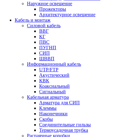
Наружное освещение
Прожекторы
Архитектурное освещение
Кабель и монтаж
Силовой кабель
ВВГ
КГ
ПВС
ПУГНП
СИП
ШВВП
Информационный кабель
UTP/FTP
Акустический
КВК
Коаксиальный
Сигнальный
Кабельная арматура
Арматура для СИП
Клеммы
Наконечники
Скобы
Соединительные гильзы
Термоусадочная трубка
Распаячные коробки