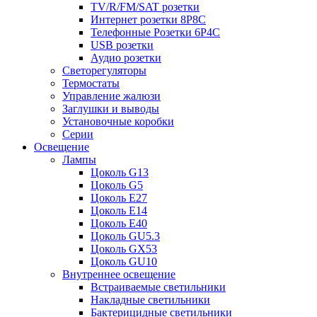
TV/R/FM/SAT розетки
Интернет розетки 8P8C
Телефонные Розетки 6P4C
USB розетки
Аудио розетки
Светорегуляторы
Термостаты
Управление жалюзи
Заглушки и выводы
Установочные коробки
Серии
Освещение
Лампы
Цоколь G13
Цоколь G5
Цоколь E27
Цоколь E14
Цоколь E40
Цоколь GU5.3
Цоколь GX53
Цоколь GU10
Внутреннее освещение
Встраиваемые светильники
Накладные светильники
Бактерицидные светильники