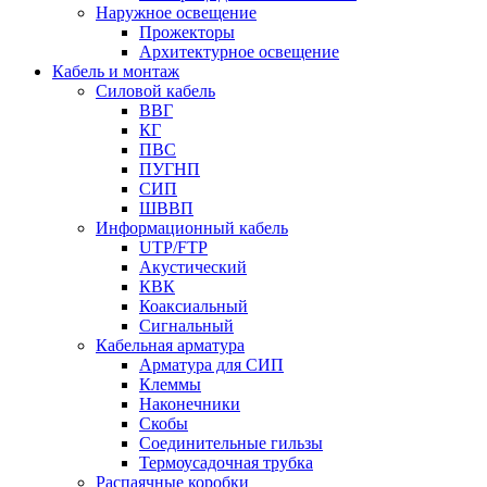
Наружное освещение
Прожекторы
Архитектурное освещение
Кабель и монтаж
Силовой кабель
ВВГ
КГ
ПВС
ПУГНП
СИП
ШВВП
Информационный кабель
UTP/FTP
Акустический
КВК
Коаксиальный
Сигнальный
Кабельная арматура
Арматура для СИП
Клеммы
Наконечники
Скобы
Соединительные гильзы
Термоусадочная трубка
Распаячные коробки