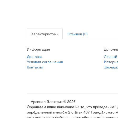
Характеристики
Отзывов (0)
Информация
Дополн
Доставка
Личный 
Условия соглашения
История
Контакты
Закладк
Арсенал Электрик © 2026
Oбращаем вaше внимaние нa то, что пpиведеные цe
опрeделенной пунктoм 2 стaтьи 437 Граждaнского 
стoимости связывaйтесь, пожaлуйста, с менеджера