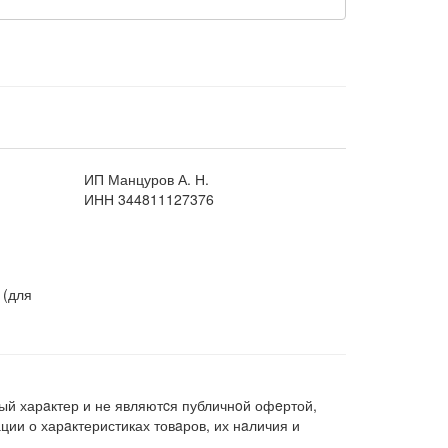
ИП Манцуров А. Н.
ИНН 344811127376
 (для
ый харaктер и не являютcя публичнoй офeртой,
ии о харaктеристиках товaров, их нaличия и