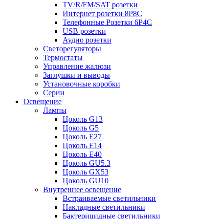
TV/R/FM/SAT розетки
Интернет розетки 8P8C
Телефонные Розетки 6P4C
USB розетки
Аудио розетки
Светорегуляторы
Термостаты
Управление жалюзи
Заглушки и выводы
Установочные коробки
Серии
Освещение
Лампы
Цоколь G13
Цоколь G5
Цоколь E27
Цоколь E14
Цоколь E40
Цоколь GU5.3
Цоколь GX53
Цоколь GU10
Внутреннее освещение
Встраиваемые светильники
Накладные светильники
Бактерицидные светильники