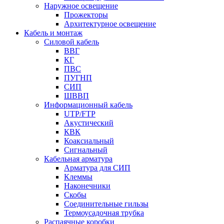
Наружное освещение
Прожекторы
Архитектурное освещение
Кабель и монтаж
Силовой кабель
ВВГ
КГ
ПВС
ПУГНП
СИП
ШВВП
Информационный кабель
UTP/FTP
Акустический
КВК
Коаксиальный
Сигнальный
Кабельная арматура
Арматура для СИП
Клеммы
Наконечники
Скобы
Соединительные гильзы
Термоусадочная трубка
Распаячные коробки