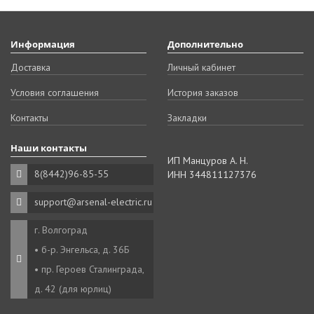
Информация
Дополнительно
Доставка
Личный кабинет
Условия соглашения
История заказов
Контакты
Закладки
Наши контакты
ИП Манцуров А. Н.
8(8442)96-85-55
ИНН 344811127376
support@arsenal-electric.ru
г. Волгоград
• б-р. Энгельса, д. 36Б
• пр. Героев Сталинграда,
д. 42 (для юрлиц)