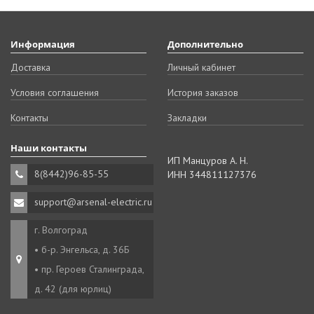
Информация
Дополнительно
Доставка
Личный кабинет
Условия соглашения
История заказов
Контакты
Закладки
Наши контакты
ИП Манцуров А. Н.
8(8442)96-85-55
ИНН 344811127376
support@arsenal-electric.ru
г. Волгоград
• б-р. Энгельса, д. 36Б
• пр. Героев Сталинграда,
д. 42 (для юрлиц)