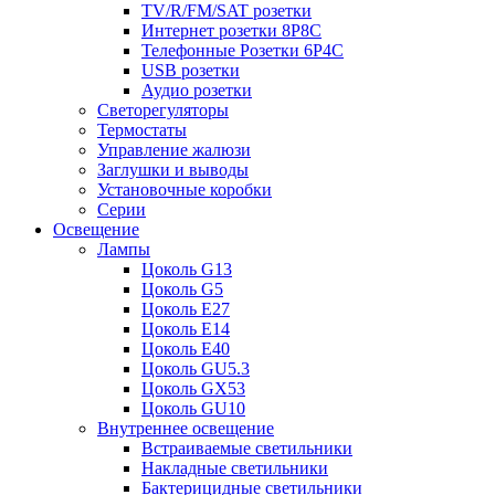
TV/R/FM/SAT розетки
Интернет розетки 8P8C
Телефонные Розетки 6P4C
USB розетки
Аудио розетки
Светорегуляторы
Термостаты
Управление жалюзи
Заглушки и выводы
Установочные коробки
Серии
Освещение
Лампы
Цоколь G13
Цоколь G5
Цоколь E27
Цоколь E14
Цоколь E40
Цоколь GU5.3
Цоколь GX53
Цоколь GU10
Внутреннее освещение
Встраиваемые светильники
Накладные светильники
Бактерицидные светильники