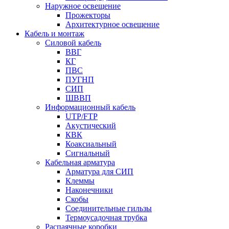
Наружное освещение
Прожекторы
Архитектурное освещение
Кабель и монтаж
Силовой кабель
ВВГ
КГ
ПВС
ПУГНП
СИП
ШВВП
Информационный кабель
UTP/FTP
Акустический
КВК
Коаксиальный
Сигнальный
Кабельная арматура
Арматура для СИП
Клеммы
Наконечники
Скобы
Соединительные гильзы
Термоусадочная трубка
Распаячные коробки