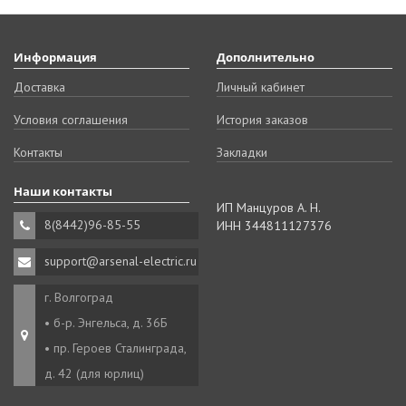
Информация
Дополнительно
Доставка
Личный кабинет
Условия соглашения
История заказов
Контакты
Закладки
Наши контакты
ИП Манцуров А. Н.
8(8442)96-85-55
ИНН 344811127376
support@arsenal-electric.ru
г. Волгоград
• б-р. Энгельса, д. 36Б
• пр. Героев Сталинграда,
д. 42 (для юрлиц)