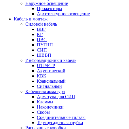
Наружное освещение
Прожекторы
Архитектурное освещение
Кабель и монтаж
Силовой кабель
ВВГ
КГ
ПВС
ПУГНП
СИП
ШВВП
Информационный кабель
UTP/FTP
Акустический
КВК
Коаксиальный
Сигнальный
Кабельная арматура
Арматура для СИП
Клеммы
Наконечники
Скобы
Соединительные гильзы
Термоусадочная трубка
Распаячные коробки