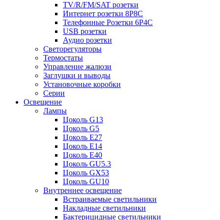
TV/R/FM/SAT розетки
Интернет розетки 8P8C
Телефонные Розетки 6P4C
USB розетки
Аудио розетки
Светорегуляторы
Термостаты
Управление жалюзи
Заглушки и выводы
Установочные коробки
Серии
Освещение
Лампы
Цоколь G13
Цоколь G5
Цоколь E27
Цоколь E14
Цоколь E40
Цоколь GU5.3
Цоколь GX53
Цоколь GU10
Внутреннее освещение
Встраиваемые светильники
Накладные светильники
Бактерицидные светильники