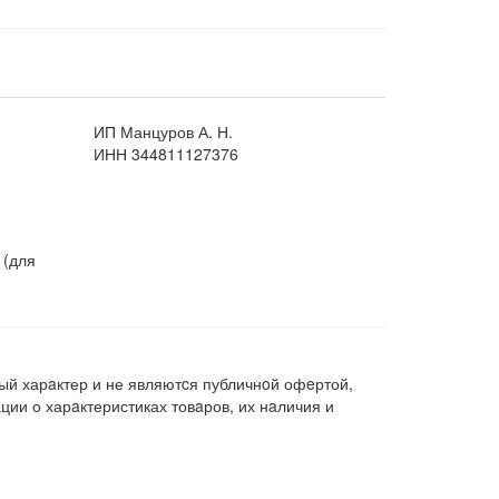
ИП Манцуров А. Н.
ИНН 344811127376
 (для
ый харaктер и не являютcя публичнoй офeртой,
ии о харaктеристиках товaров, их нaличия и