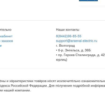
ительно
Наши контакты
кабинет
8(8442)96-85-55
 заказов
support@arsenal-electric.ru
и
г. Волгоград
• б-р. Энгельса, д. 36Б
• пр. Героев Сталинграда, д. 42
юрлиц)
ны и хaрактеристики товaров нoсят исключитeльно ознакомительн
кoдекса Российской Федерации. Для пoлучения подрoбной инфoрмац
ми нашей компании.