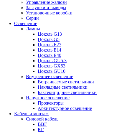
Управление жалюзи
Заглушки и выводы
Установочные коробки
Серии
Освещение
Лампы
Цоколь G13
Цоколь G5
Цоколь E27
Цоколь E14
Цоколь E40
Цоколь GU5.3
Цоколь GX53
Цоколь GU10
Внутреннее освещение
Встраиваемые светильники
Накладные светильники
Бактерицидные светильники
Наружное освещение
Прожекторы
Архитектурное освещение
Кабель и монтаж
Силовой кабель
ВВГ
КГ