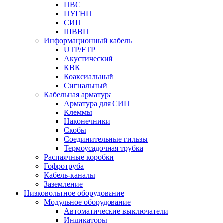
ПВС
ПУГНП
СИП
ШВВП
Информационный кабель
UTP/FTP
Акустический
КВК
Коаксиальный
Сигнальный
Кабельная арматура
Арматура для СИП
Клеммы
Наконечники
Скобы
Соединительные гильзы
Термоусадочная трубка
Распаячные коробки
Гофротруба
Кабель-каналы
Заземление
Низковольтное оборудование
Модульное оборудование
Автоматические выключатели
Индикаторы