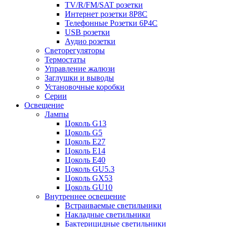
TV/R/FM/SAT розетки
Интернет розетки 8P8C
Телефонные Розетки 6P4C
USB розетки
Аудио розетки
Светорегуляторы
Термостаты
Управление жалюзи
Заглушки и выводы
Установочные коробки
Серии
Освещение
Лампы
Цоколь G13
Цоколь G5
Цоколь E27
Цоколь E14
Цоколь E40
Цоколь GU5.3
Цоколь GX53
Цоколь GU10
Внутреннее освещение
Встраиваемые светильники
Накладные светильники
Бактерицидные светильники