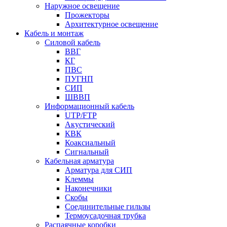
Наружное освещение
Прожекторы
Архитектурное освещение
Кабель и монтаж
Силовой кабель
ВВГ
КГ
ПВС
ПУГНП
СИП
ШВВП
Информационный кабель
UTP/FTP
Акустический
КВК
Коаксиальный
Сигнальный
Кабельная арматура
Арматура для СИП
Клеммы
Наконечники
Скобы
Соединительные гильзы
Термоусадочная трубка
Распаячные коробки