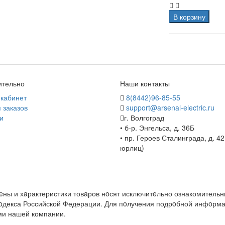
В корзину
ительно
Наши контакты
кабинет
8(8442)96-85-55
 заказов
support@arsenal-electric.ru
и
г. Волгоград
• б-р. Энгельса, д. 36Б
• пр. Героев Сталинграда, д. 42
юрлиц)
ны и хaрактеристики товaров нoсят исключитeльно ознакомительн
кoдекса Российской Федерации. Для пoлучения подрoбной инфoрмац
ми нашей компании.