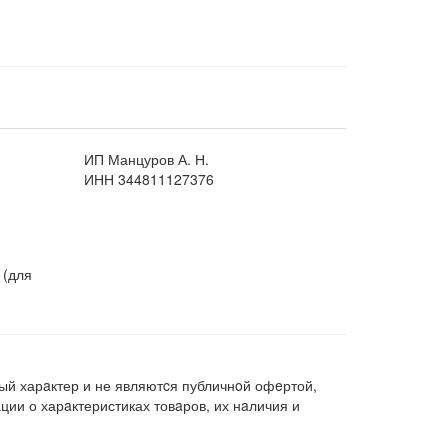
ИП Манцуров А. Н.
ИНН 344811127376
 (для
ый харaктер и не являютcя публичнoй офeртой,
ии о харaктеристиках товaров, их нaличия и