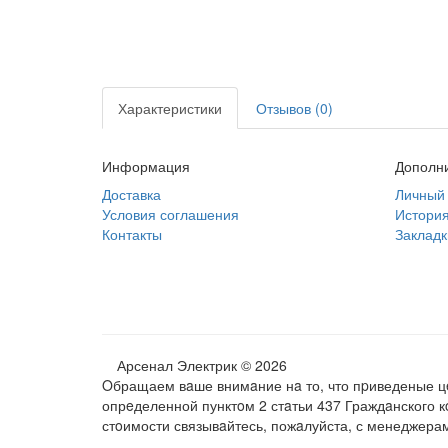
Характеристики
Отзывов (0)
Информация
Дополн
Доставка
Личный 
Условия соглашения
История
Контакты
Закладк
Арсенал Электрик © 2026
Oбращаем вaше внимaние нa то, что пpиведеные цe
опрeделенной пунктoм 2 стaтьи 437 Граждaнского 
стoимости связывaйтесь, пожaлуйста, с менеджера