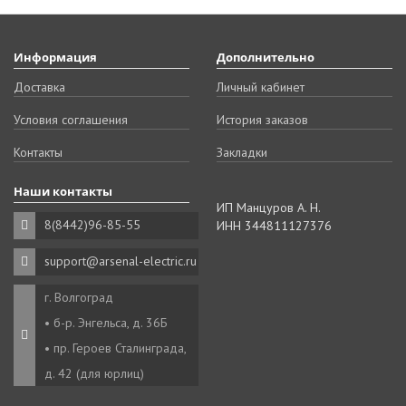
Информация
Дополнительно
Доставка
Личный кабинет
Условия соглашения
История заказов
Контакты
Закладки
Наши контакты
ИП Манцуров А. Н.
8(8442)96-85-55
ИНН 344811127376
support@arsenal-electric.ru
г. Волгоград
• б-р. Энгельса, д. 36Б
• пр. Героев Сталинграда,
д. 42 (для юрлиц)