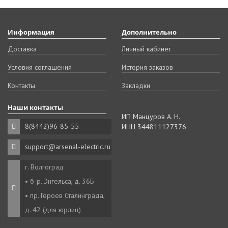
Информация
Дополнительно
Доставка
Личный кабинет
Условия соглашения
История заказов
Контакты
Закладки
Наши контакты
ИП Манцуров А. Н.
8(8442)96-85-55
ИНН 344811127376
support@arsenal-electric.ru
г. Волгоград
• б-р. Энгельса, д. 36Б
• пр. Героев Сталинграда,
д. 42 (для юрлиц)