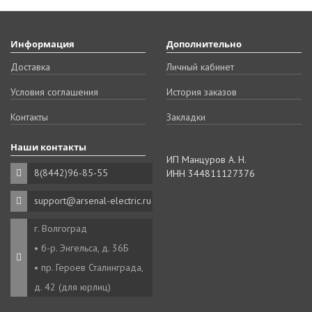
Информация
Дополнительно
Доставка
Личный кабинет
Условия соглашения
История заказов
Контакты
Закладки
Наши контакты
ИП Манцуров А. Н.
8(8442)96-85-55
ИНН 344811127376
support@arsenal-electric.ru
г. Волгоград
• б-р. Энгельса, д. 36Б
• пр. Героев Сталинграда,
д. 42 (для юрлиц)