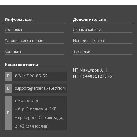
Информация
Дополнительно
Доставка
Личный кабинет
Условия соглашения
История заказов
Контакты
Закладки
Наши контакты
ИП Манцуров А. Н.
8(8442)96-85-55
ИНН 344811127376
support@arsenal-electric.ru
г. Волгоград
• б-р. Энгельса, д. 36Б
• пр. Героев Сталинграда,
д. 42 (для юрлиц)