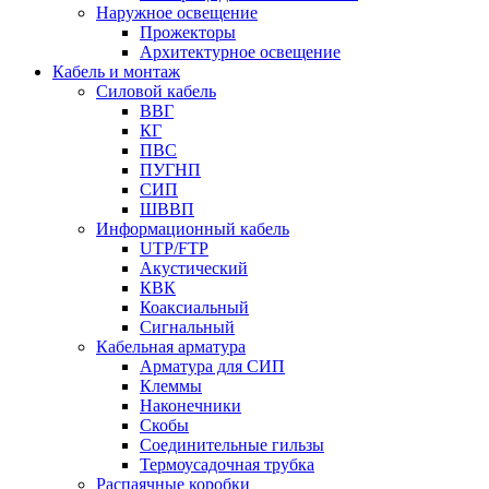
Наружное освещение
Прожекторы
Архитектурное освещение
Кабель и монтаж
Силовой кабель
ВВГ
КГ
ПВС
ПУГНП
СИП
ШВВП
Информационный кабель
UTP/FTP
Акустический
КВК
Коаксиальный
Сигнальный
Кабельная арматура
Арматура для СИП
Клеммы
Наконечники
Скобы
Соединительные гильзы
Термоусадочная трубка
Распаячные коробки