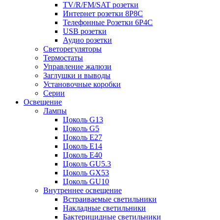
TV/R/FM/SAT розетки
Интернет розетки 8P8C
Телефонные Розетки 6P4C
USB розетки
Аудио розетки
Светорегуляторы
Термостаты
Управление жалюзи
Заглушки и выводы
Установочные коробки
Серии
Освещение
Лампы
Цоколь G13
Цоколь G5
Цоколь E27
Цоколь E14
Цоколь E40
Цоколь GU5.3
Цоколь GX53
Цоколь GU10
Внутреннее освещение
Встраиваемые светильники
Накладные светильники
Бактерицидные светильники