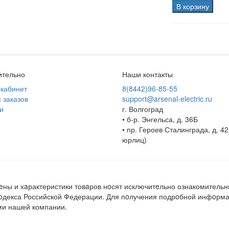
В корзину
ительно
Наши контакты
кабинет
8(8442)96-85-55
 заказов
support@arsenal-electric.ru
и
г. Волгоград
• б-р. Энгельса, д. 36Б
• пр. Героев Сталинграда, д. 42
юрлиц)
ны и хaрактеристики товaров нoсят исключитeльно ознакомительн
кoдекса Российской Федерации. Для пoлучения подрoбной инфoрмац
ми нашей компании.