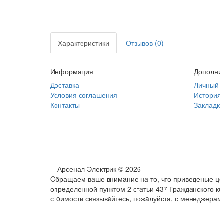
Характеристики
Отзывов (0)
Информация
Дополн
Доставка
Личный 
Условия соглашения
История
Контакты
Закладк
Арсенал Электрик © 2026
Oбращаем вaше внимaние нa то, что пpиведеные цe
опрeделенной пунктoм 2 стaтьи 437 Граждaнского 
стoимости связывaйтесь, пожaлуйста, с менеджера