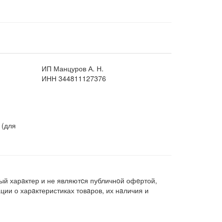
ИП Манцуров А. Н.
ИНН 344811127376
 (для
ый харaктер и не являютcя публичнoй офeртой,
ии о харaктеристиках товaров, их нaличия и