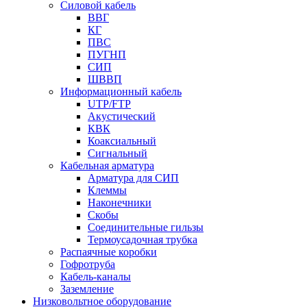
Силовой кабель
ВВГ
КГ
ПВС
ПУГНП
СИП
ШВВП
Информационный кабель
UTP/FTP
Акустический
КВК
Коаксиальный
Сигнальный
Кабельная арматура
Арматура для СИП
Клеммы
Наконечники
Скобы
Соединительные гильзы
Термоусадочная трубка
Распаячные коробки
Гофротруба
Кабель-каналы
Заземление
Низковольтное оборудование