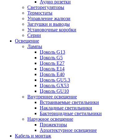
Аудио розетки
Светорегуляторы
Термостаты
Управление жалюзи
Заглушки и выводы
Установочные коробки
Серии
Освещение
Лампы
Цоколь G13
Цоколь G5
Цоколь E27
Цоколь E14
Цоколь E40
Цоколь GU5.3
Цоколь GX53
Цоколь GU10
Внутреннее освещение
Встраиваемые светильники
Накладные светильники
Бактерицидные светильники
Наружное освещение
Прожекторы
Архитектурное освещение
Кабель и монтаж