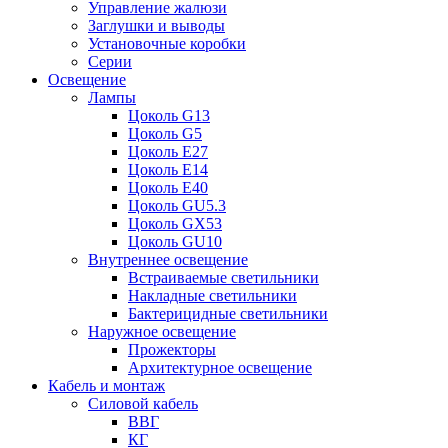
Управление жалюзи
Заглушки и выводы
Установочные коробки
Серии
Освещение
Лампы
Цоколь G13
Цоколь G5
Цоколь E27
Цоколь E14
Цоколь E40
Цоколь GU5.3
Цоколь GX53
Цоколь GU10
Внутреннее освещение
Встраиваемые светильники
Накладные светильники
Бактерицидные светильники
Наружное освещение
Прожекторы
Архитектурное освещение
Кабель и монтаж
Силовой кабель
ВВГ
КГ