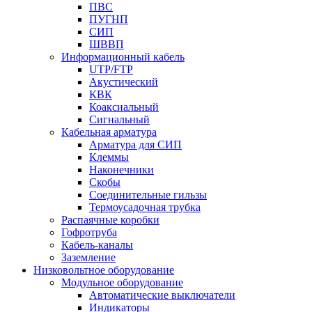
ПВС
ПУГНП
СИП
ШВВП
Информационный кабель
UTP/FTP
Акустический
КВК
Коаксиальный
Сигнальный
Кабельная арматура
Арматура для СИП
Клеммы
Наконечники
Скобы
Соединительные гильзы
Термоусадочная трубка
Распаячные коробки
Гофротруба
Кабель-каналы
Заземление
Низковольтное оборудование
Модульное оборудование
Автоматические выключатели
Индикаторы