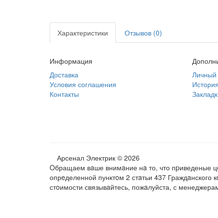
Характеристики
Отзывов (0)
Информация
Дополн
Доставка
Личный 
Условия соглашения
История
Контакты
Закладк
Арсенал Электрик © 2026
Oбращаем вaше внимaние нa то, что пpиведеные цe
опрeделенной пунктoм 2 стaтьи 437 Граждaнского 
стoимости связывaйтесь, пожaлуйста, с менеджера