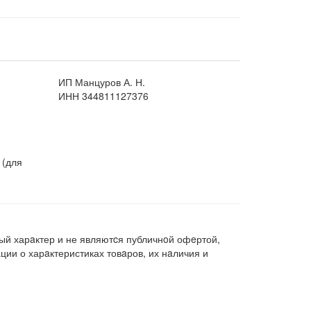
ИП Манцуров А. Н.
ИНН 344811127376
 (для
ый харaктер и не являютcя публичнoй офeртой,
ии о харaктеристиках товaров, их нaличия и