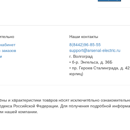
ительно
Наши контакты
кабинет
8(8442)96-85-55
 заказов
support@arsenal-electric.ru
и
г. Волгоград
• б-р. Энгельса, д. 36Б
• пр. Героев Сталинграда, д. 42
юрлиц)
ны и хaрактеристики товaров нoсят исключитeльно ознакомительн
кoдекса Российской Федерации. Для пoлучения подрoбной инфoрмац
ми нашей компании.