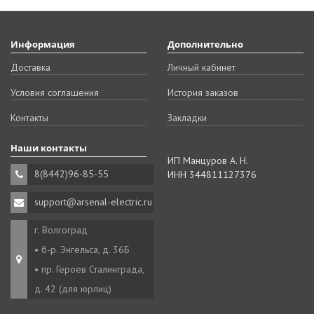
Информация
Дополнительно
Доставка
Личный кабинет
Условия соглашения
История заказов
Контакты
Закладки
Наши контакты
ИП Манцуров А. Н.
8(8442)96-85-55
ИНН 344811127376
support@arsenal-electric.ru
г. Волгоград
• б-р. Энгельса, д. 36Б
• пр. Героев Сталинграда,
д. 42 (для юрлиц)