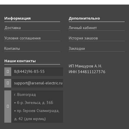
Информация
Дополнительно
Доставка
Личный кабинет
Условия соглашения
История заказов
Контакты
Закладки
Наши контакты
ИП Манцуров А. Н.
8(8442)96-85-55
ИНН 344811127376
support@arsenal-electric.ru
г. Волгоград
• б-р. Энгельса, д. 36Б
• пр. Героев Сталинграда,
д. 42 (для юрлиц)