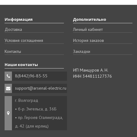
Информация
Дополнительно
Доставка
Личный кабинет
Условия соглашения
История заказов
Контакты
Закладки
Наши контакты
ИП Манцуров А. Н.
8(8442)96-85-55
ИНН 344811127376
support@arsenal-electric.ru
г. Волгоград
• б-р. Энгельса, д. 36Б
• пр. Героев Сталинграда,
д. 42 (для юрлиц)