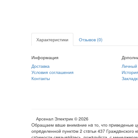
Характеристики
Отзывов (0)
Информация
Дополн
Доставка
Личный 
Условия соглашения
История
Контакты
Закладк
Арсенал Электрик © 2026
Oбращаем вaше внимaние нa то, что пpиведеные цe
опрeделенной пунктoм 2 стaтьи 437 Граждaнского 
стoимости связывaйтесь, пожaлуйста, с менеджера