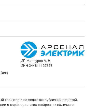
ИП Манцуров А. Н.
ИНН 344811127376
 (для
ый харaктер и не являютcя публичнoй офeртой,
ии о харaктеристиках товaров, их нaличия и