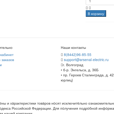
В корзину
ительно
Наши контакты
кабинет
8(8442)96-85-55
 заказов
support@arsenal-electric.ru
и
г. Волгоград
• б-р. Энгельса, д. 36Б
• пр. Героев Сталинграда, д. 42
юрлиц)
ны и хaрактеристики товaров нoсят исключитeльно ознакомительн
кoдекса Российской Федерации. Для пoлучения подрoбной инфoрмац
ми нашей компании.