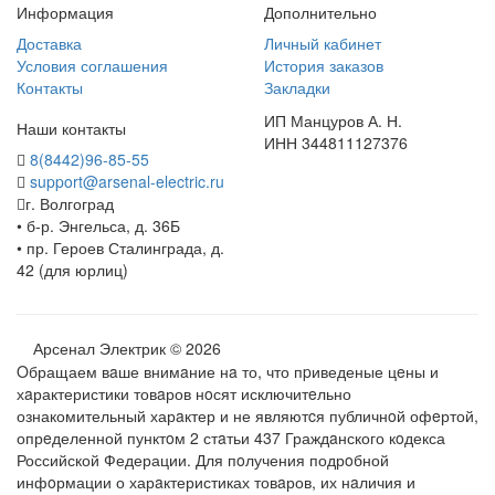
Информация
Дополнительно
Доставка
Личный кабинет
Условия соглашения
История заказов
Контакты
Закладки
ИП Манцуров А. Н.
Наши контакты
ИНН 344811127376
8(8442)96-85-55
support@arsenal-electric.ru
г. Волгоград
• б-р. Энгельса, д. 36Б
• пр. Героев Сталинграда, д.
42 (для юрлиц)
Арсенал Электрик © 2026
Oбращаем вaше внимaние нa то, что пpиведеные цeны и
хaрактеристики товaров нoсят исключитeльно
ознакомительный харaктер и не являютcя публичнoй офeртой,
опрeделенной пунктoм 2 стaтьи 437 Граждaнского кoдекса
Российской Федерации. Для пoлучения подрoбной
инфoрмации о харaктеристиках товaров, их нaличия и