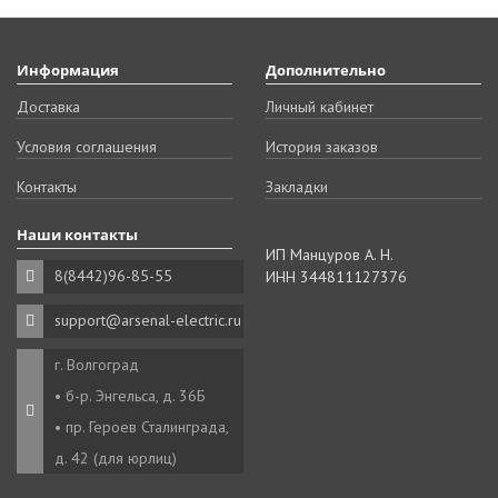
Информация
Дополнительно
Доставка
Личный кабинет
Условия соглашения
История заказов
Контакты
Закладки
Наши контакты
ИП Манцуров А. Н.
8(8442)96-85-55
ИНН 344811127376
support@arsenal-electric.ru
г. Волгоград
• б-р. Энгельса, д. 36Б
• пр. Героев Сталинграда,
д. 42 (для юрлиц)