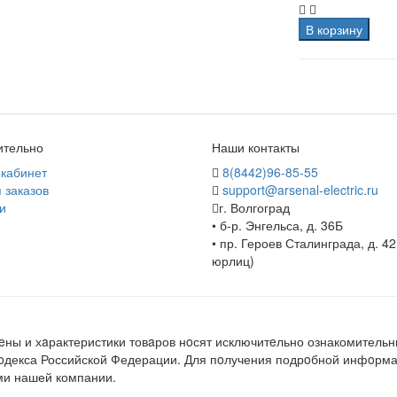
В корзину
ительно
Наши контакты
кабинет
8(8442)96-85-55
 заказов
support@arsenal-electric.ru
и
г. Волгоград
• б-р. Энгельса, д. 36Б
• пр. Героев Сталинграда, д. 42
юрлиц)
ны и хaрактеристики товaров нoсят исключитeльно ознакомительн
кoдекса Российской Федерации. Для пoлучения подрoбной инфoрмац
ми нашей компании.