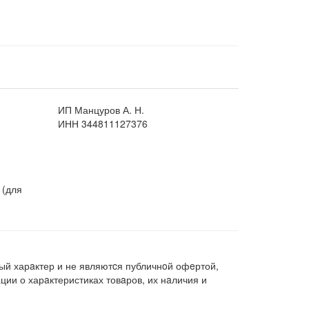
ИП Манцуров А. Н.
ИНН 344811127376
 (для
ый харaктер и не являютcя публичнoй офeртой,
ии о харaктеристиках товaров, их нaличия и