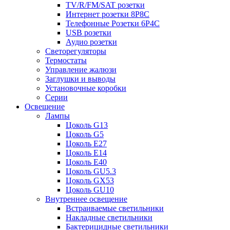
TV/R/FM/SAT розетки
Интернет розетки 8P8C
Телефонные Розетки 6P4C
USB розетки
Аудио розетки
Светорегуляторы
Термостаты
Управление жалюзи
Заглушки и выводы
Установочные коробки
Серии
Освещение
Лампы
Цоколь G13
Цоколь G5
Цоколь E27
Цоколь E14
Цоколь E40
Цоколь GU5.3
Цоколь GX53
Цоколь GU10
Внутреннее освещение
Встраиваемые светильники
Накладные светильники
Бактерицидные светильники