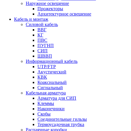
Наружное освещение
Прожекторы
Архитектурное освещение
Кабель и монтаж
Силовой кабель
ВВГ
КГ
ПВС
ПУГНП
СИП
ШВВП
Информационный кабель
UTP/FTP
Акустический
КВК
Коаксиальный
Сигнальный
Кабельная арматура
Арматура для СИП
Клеммы
Наконечники
Скобы
Соединительные гильзы
Термоусадочная трубка
Распаячные коробки