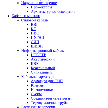
Наружное освещение
Прожекторы
Архитектурное освещение
Кабель и монтаж
Силовой кабель
ВВГ
КГ
ПВС
ПУГНП
СИП
ШВВП
Информационный кабель
UTP/FTP
Акустический
КВК
Коаксиальный
Сигнальный
Кабельная арматура
Арматура для СИП
Клеммы
Наконечники
Скобы
Соединительные гильзы
Термоусадочная трубка
Распаячные коробки