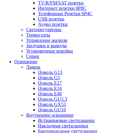
TV/R/FM/SAT розетки
Интернет розетки 8P8C
Телефонные Розетки 6P4C
USB розетки
Аудио розетки
Светорегуляторы
Термостаты
Управление жалюзи
Заглушки и выводы
Установочные коробки
Серии
Освещение
Лампы
Цоколь G13
Цоколь G5
Цоколь E27
Цоколь E14
Цоколь E40
Цоколь GU5.3
Цоколь GX53
Цоколь GU10
Внутреннее освещение
Встраиваемые светильники
Накладные светильники
Бактерицидные светильники