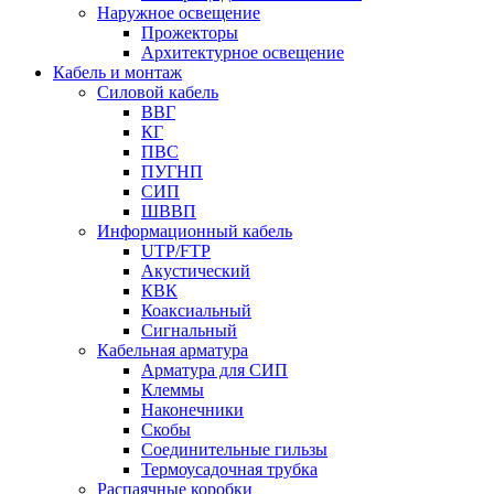
Наружное освещение
Прожекторы
Архитектурное освещение
Кабель и монтаж
Силовой кабель
ВВГ
КГ
ПВС
ПУГНП
СИП
ШВВП
Информационный кабель
UTP/FTP
Акустический
КВК
Коаксиальный
Сигнальный
Кабельная арматура
Арматура для СИП
Клеммы
Наконечники
Скобы
Соединительные гильзы
Термоусадочная трубка
Распаячные коробки