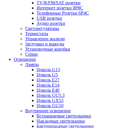
TV/R/FM/SAT розетки
Интернет розетки 8P8C
Телефонные Розетки 6P4C
USB розетки
Аудио розетки
Светорегуляторы
Термостаты
Управление жалюзи
Заглушки и выводы
Установочные коробки
Серии
Освещение
Лампы
Цоколь G13
Цоколь G5
Цоколь E27
Цоколь E14
Цоколь E40
Цоколь GU5.3
Цоколь GX53
Цоколь GU10
Внутреннее освещение
Встраиваемые светильники
Накладные светильники
Бактерицидные светильники