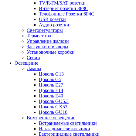
TV/R/FM/SAT розетки
Интернет розетки 8P8C
Телефонные Розетки 6P4C
USB розетки
Аудио розетки
Светорегуляторы
Термостаты
Управление жалюзи
Заглушки и выводы
Установочные коробки
Серии
Освещение
Лампы
Цоколь G13
Цоколь G5
Цоколь E27
Цоколь E14
Цоколь E40
Цоколь GU5.3
Цоколь GX53
Цоколь GU10
Внутреннее освещение
Встраиваемые светильники
Накладные светильники
Бактерицидные светильники