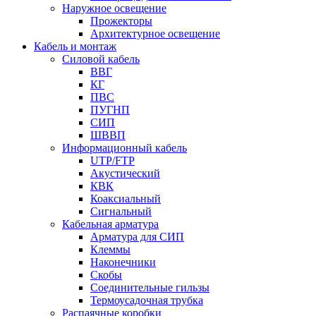
Наружное освещение
Прожекторы
Архитектурное освещение
Кабель и монтаж
Силовой кабель
ВВГ
КГ
ПВС
ПУГНП
СИП
ШВВП
Информационный кабель
UTP/FTP
Акустический
КВК
Коаксиальный
Сигнальный
Кабельная арматура
Арматура для СИП
Клеммы
Наконечники
Скобы
Соединительные гильзы
Термоусадочная трубка
Распаячные коробки