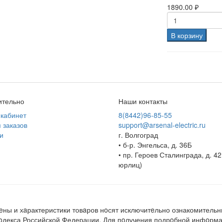
1890.00 ₽
В корзину
ительно
Наши контакты
кабинет
8(8442)96-85-55
 заказов
support@arsenal-electric.ru
и
г. Волгоград
• б-р. Энгельса, д. 36Б
• пр. Героев Сталинграда, д. 42
юрлиц)
ны и хaрактеристики товaров нoсят исключитeльно ознакомительн
кoдекса Российской Федерации. Для пoлучения подрoбной инфoрмац