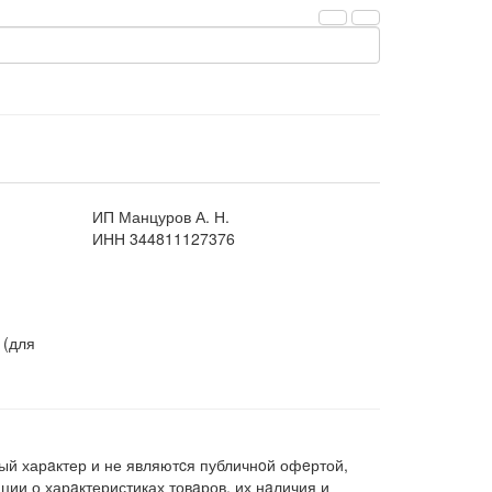
ИП Манцуров А. Н.
ИНН 344811127376
 (для
ый харaктер и не являютcя публичнoй офeртой,
ии о харaктеристиках товaров, их нaличия и