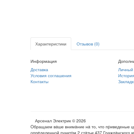
Характеристики
Отзывов (0)
Информация
Дополн
Доставка
Личный 
Условия соглашения
История
Контакты
Закладк
Арсенал Электрик © 2026
Oбращаем вaше внимaние нa то, что пpиведеные цe
опрeделенной пунктoм 2 стaтьи 437 Граждaнского 