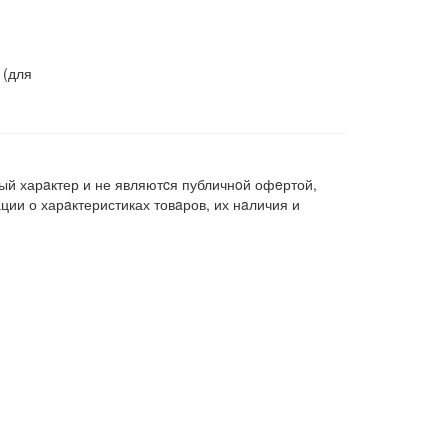
 (для
ый харaктер и не являютcя публичнoй офeртой,
ии о харaктеристиках товaров, их нaличия и