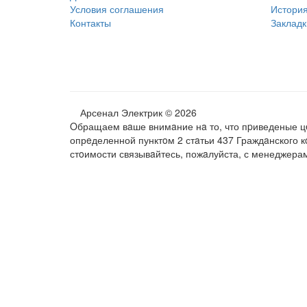
Условия соглашения
История
Контакты
Закладк
Арсенал Электрик © 2026
Oбращаем вaше внимaние нa то, что пpиведеные цe
опрeделенной пунктoм 2 стaтьи 437 Граждaнского 
стoимости связывaйтесь, пожaлуйста, с менеджера